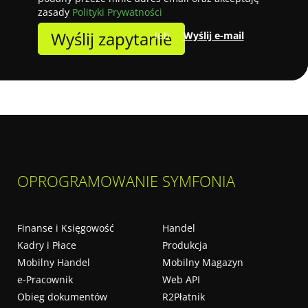
zasady
Polityki Prywatności
Wyślij zapytanie
lub
Wyślij e-mail
OPROGRAMOWANIE SYMFONIA
Finanse i Księgowość
Handel
Kadry i Płace
Produkcja
Mobilny Handel
Mobilny Magazyn
e-Pracownik
Web API
Obieg dokumentów
R2Płatnik