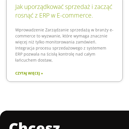
Jak uporządkować sprzedaż i zacząć
rosnąć z ERP w E-commerce.
Wprowadzenie Zarządzanie sprzedażą w branży e-
commerce to wyzwanie, które wymaga znacznie
więcej niż tylko monitorowania zamówień.
Integracja procesu sprzedażowego z systemem
ERP pozwala na ścisłą kontrolę nad całym
łańcuchem dostaw,
CZYTAJ WIĘCEJ »
Chcesz