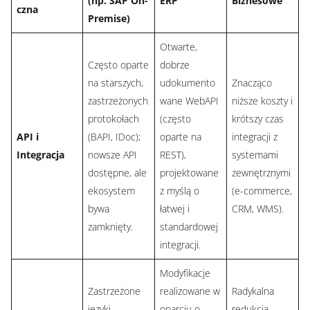
(np. SAP On-
ERP
Biznesowe
czna
Premise)
Otwarte,
Często oparte
dobrze
na starszych,
udokumento
Znacząco
zastrzeżonych
wane WebAPI
niższe koszty i
protokołach
(często
krótszy czas
API i
(BAPI, IDoc);
oparte na
integracji z
Integracja
nowsze API
REST),
systemami
dostępne, ale
projektowane
zewnętrznymi
ekosystem
z myślą o
(e-commerce,
bywa
łatwej i
CRM, WMS).
zamknięty.
standardowej
integracji.
Modyfikacje
Zastrzeżone
realizowane w
Radykalna
języki
oparciu o
redukcja