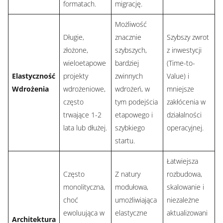
formatach.
migrację.
Możliwość
Długie,
znacznie
Szybszy zwrot
złożone,
szybszych,
z inwestycji
wieloetapowe
bardziej
(Time-to-
Elastyczność
projekty
zwinnych
Value) i
Wdrożenia
wdrożeniowe,
wdrożeń, w
mniejsze
często
tym podejścia
zakłócenia w
trwające 1-2
etapowego i
działalności
lata lub dłużej.
szybkiego
operacyjnej.
startu.
Łatwiejsza
Często
Z natury
rozbudowa,
monolityczna,
modułowa,
skalowanie i
choć
umożliwiająca
niezależne
ewoluująca w
elastyczne
aktualizowani
Architektura