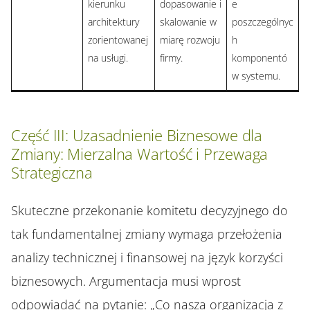
kierunku
dopasowanie i
e
architektury
skalowanie w
poszczególnyc
zorientowanej
miarę rozwoju
h
na usługi.
firmy.
komponentó
w systemu.
Część III: Uzasadnienie Biznesowe dla
Zmiany: Mierzalna Wartość i Przewaga
Strategiczna
Skuteczne przekonanie komitetu decyzyjnego do
tak fundamentalnej zmiany wymaga przełożenia
analizy technicznej i finansowej na język korzyści
biznesowych. Argumentacja musi wprost
odpowiadać na pytanie: „Co nasza organizacja z