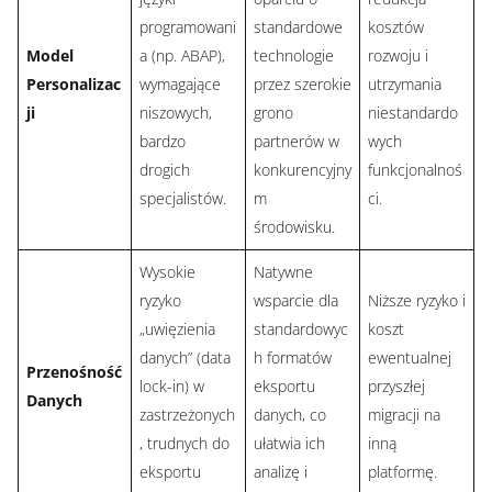
programowani
standardowe
kosztów
Model
a (np. ABAP),
technologie
rozwoju i
Personalizac
wymagające
przez szerokie
utrzymania
ji
niszowych,
grono
niestandardo
bardzo
partnerów w
wych
drogich
konkurencyjny
funkcjonalnoś
specjalistów.
m
ci.
środowisku.
Wysokie
Natywne
ryzyko
wsparcie dla
Niższe ryzyko i
„uwięzienia
standardowyc
koszt
danych” (data
h formatów
ewentualnej
Przenośność
lock-in) w
eksportu
przyszłej
Danych
zastrzeżonych
danych, co
migracji na
, trudnych do
ułatwia ich
inną
eksportu
analizę i
platformę.