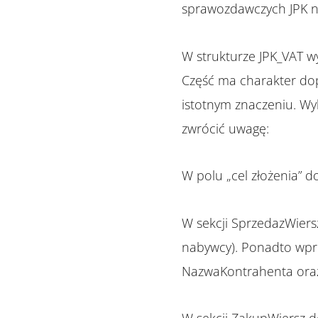
sprawozdawczych JPK n
W strukturze JPK_VAT w
Część ma charakter dop
istotnym znaczeniu. Wy
zwrócić uwagę:
W polu „cel złożenia” d
W sekcji SprzedazWier
nabywcy). Ponadto wp
NazwaKontrahenta ora