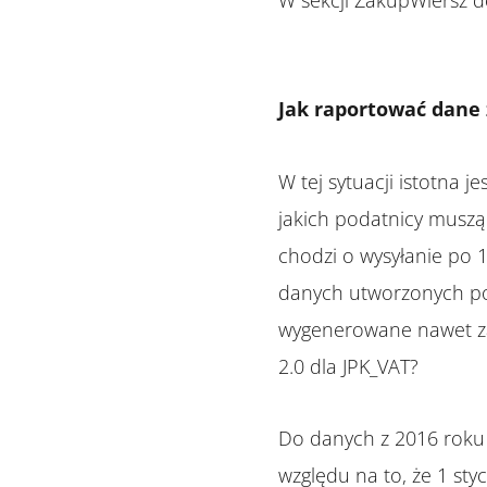
W sekcji ZakupWiersz
Jak raportować dane z
W tej sytuacji istotna 
jakich podatnicy muszą
chodzi o wysyłanie po 1
danych utworzonych po 1
wygenerowane nawet za
2.0 dla JPK_VAT?
Do danych z 2016 roku s
względu na to, że 1 sty