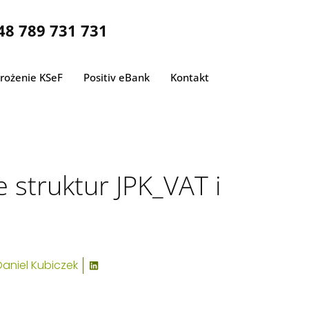
48 789 731 731
rożenie KSeF
Positiv eBank
Kontakt
_VAT i JPK_PKPiR
JPK_VAT i JPK_PKPiR
 struktur JPK_VAT i
Daniel Kubiczek