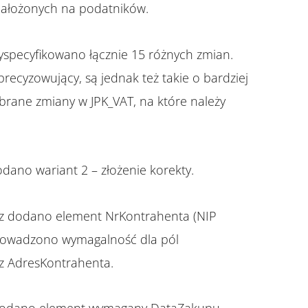
ałożonych na podatników.
yspecyfikowano łącznie 15 różnych zmian.
recyzowujący, są jednak też takie o bardziej
brane zmiany w JPK_VAT, na które należy
odano wariant 2 – złożenie korekty.
sz dodano element NrKontrahenta (NIP
rowadzono wymagalność dla pól
z AdresKontrahenta.