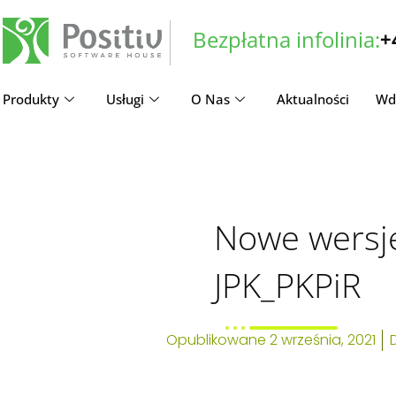
Bezpłatna infolinia:
+
Produkty
Usługi
O Nas
Aktualności
Wd
Nowe wersje struktur JPK
Nowe wersje struktur 
Nowe wersje
JPK_PKPiR
Opublikowane
2 września, 2021