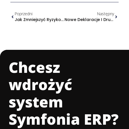
Poprzedni
Następny
Jak Zmniejszyć Ryzyko Związane Z Wdrożeniem Systemu ERP Na Przykładzie Sage X3
Nowe Deklaracje I Druki ZUS Od 1 Stycznia 2019
Chcesz
wdrożyć
system
Symfonia ERP
?